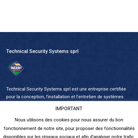
Technical Security Systems sprl
Technical Security Systems sprl est une
entreprise certifiée
pour la conception, l’installation et l’entretien de systèmes
d’alarme (
détection intrusion
,
vidéosurveillance
). Nous
IMPORTANT
sommes agréés par le
SPF Intérieur
(IBZ 20-1783-05) et
certifiés par les assurances (INCERT B-1710). Nous sommes
Nous utilisons des cookies pour nous assurer du bon
également spécialisés en
contrôle d’accès
,
coffres-forts
et
fonctionnement de notre site, pour proposer des fonctionnalités
sonorisation de sécurité
. Nous vous offrons plus de 30 ans
disponibles sur les réseaux sociaux et afin d’analyser notre trafic.